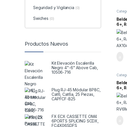
Seguridad y Vigilancia
(0)
Catego
Swiches
(0)
Beld
6+, R
AX10
Productos Nuevos
Kit Elevación Escalerilla
Negro 4"-6" Above Cab,
10506-716
Catego
Beld
6+, R
Plug RJ-45 Módular 8P8C,
RV6
Cat6, Cat6a, 25 Piezas,
CAPFCF-B25
FX ECX CASSETTE OM4
6PORTS SPLICING SCDX,
FC4X06SDFS