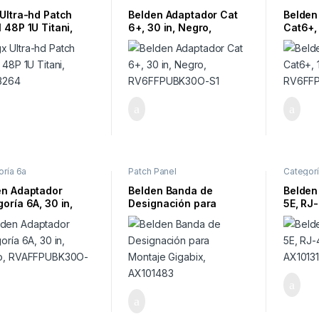
Ultra-hd Patch
Belden Adaptador Cat
Belden
 48P 1U Titani,
6+, 30 in, Negro,
Cat6+, 
3264
RV6FFPUBK30O-S1
RV6FF
oría 6a
Patch Panel
Categorí
en Adaptador
Belden Banda de
Belden
oría 6A, 30 in,
Designación para
5E, RJ
o, RVAFFPUBK30O-
Montaje Gigabix,
AX1013
AX101483