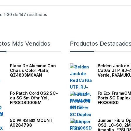
o 1–30 de 147 resultados
ctos Más Vendidos
Productos Destacado
Placa De Aluminio Con
Belden Jack de
Chasis Color Plata,
Cat6a UTP, RJ-
QZ4803M0AAN
Verde, RVAMJK
Fo Patch Cord OS2 SC-
Fx Ecx FrameOM
du SC 5m Ofnr Yell,
Ports SC Dúplex
FPSSDSD005M
FF3X06SD
50 PAIRS BIX MOUNT,
Jumper Fibra Óp
A0284798
OS2, LC-SC, 2M
Amarillo, FPSL