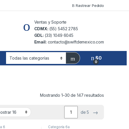
Rastrear Pedido
Ventas y Soporte
CDMX:
(55) 5452 2785
GDL:
(33) 1049 6045
Email:
contacto@swiftdemexico.com
$
0
0
Mostrando 1–30 de 147 resultados
→
de 5
a 6
Categoría 6a