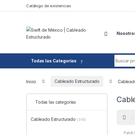
Skip to navigation
Skip to content
Catálogo de existencias
Nosotro
Search fo
Todas las Categorías
Inicio
Cableado Estructurado
Cablead
Cabl
Todas las categorías
Cableado Estructurado
(345)
Patch 