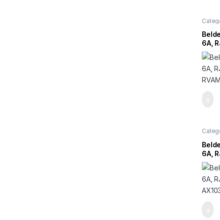
Categ
Beld
6A, R
RVAM
Categ
Beld
6A, R
AX10