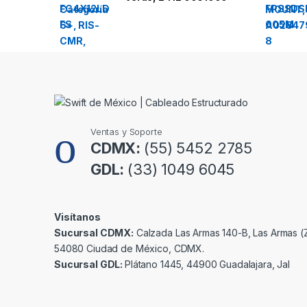
r
o
u
s
e
Ventas y Soporte
l
CDMX:
(55) 5452 2785
GDL:
(33) 1049 6045
Visítanos
Sucursal CDMX:
Calzada Las Armas 140-B, Las Armas (Z
54080 Ciudad de México, CDMX.
Sucursal GDL:
Plátano 1445, 44900 Guadalajara, Jal