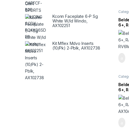
Catego
Kconn Faceplate 6-P Sg
Beld
White W/Id Windo,
6+, R
AX102251
RV6
Kit Mflex Mdvo Inserts
(10/Pk) 2-Pblk, AX102738
Catego
Beld
6+, R
AX10