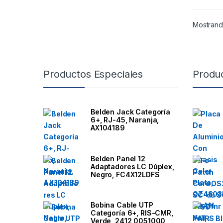
Mostrand
B
Productos Especiales
Produ
r
a
Belden Jack Categoría
6+, RJ-45, Naranja,
n
AX104189
d
Belden Panel 12
Adaptadores LC Dúplex,
s
Negro, FC4X12LDFS
C
Bobina Cable UTP
a
Categoría 6+, RIS-CMR,
Verde, 2412 0051000