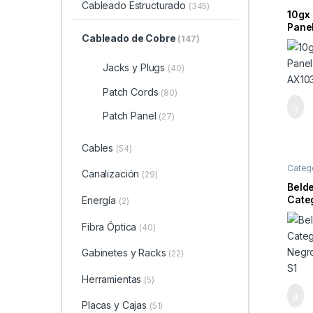
Cableado Estructurado
(345)
10gx 
Panel
Cableado de Cobre
AX10
(147)
Jacks y Plugs
(40)
Patch Cords
(80)
Patch Panel
(27)
Cables
(54)
Categ
Canalización
(29)
Beld
Categ
Energía
(2)
Negr
S1
Fibra Óptica
(40)
Gabinetes y Racks
(22)
Herramientas
(5)
Placas y Cajas
(51)