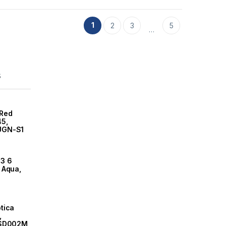
1
2
3
5
…
s
 Red
45,
UGN-S1
3 6
 Aqua,
tica
,
DSD002M