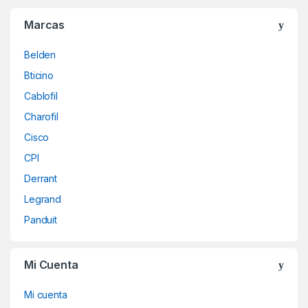
B
Marcas
r
Belden
a
Bticino
n
Cablofil
d
Charofil
Cisco
s
CPI
C
Derrant
a
Legrand
Panduit
r
o
Mi Cuenta
u
Mi cuenta