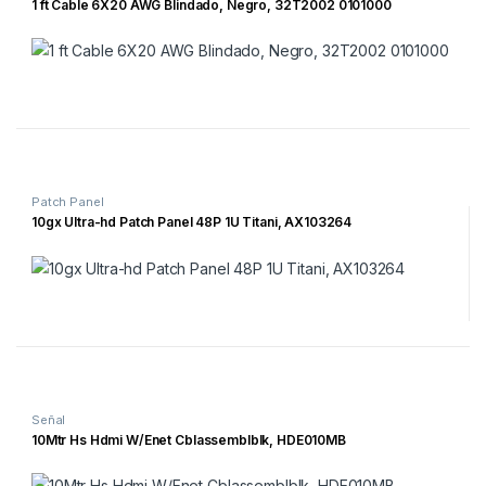
1 ft Cable 6X20 AWG Blindado, Negro, 32T2002 0101000
Patch Panel
10gx Ultra-hd Patch Panel 48P 1U Titani, AX103264
Señal
10Mtr Hs Hdmi W/Enet Cblassemblblk, HDE010MB