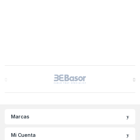
B
r
a
n
Marcas
d
s
Mi Cuenta