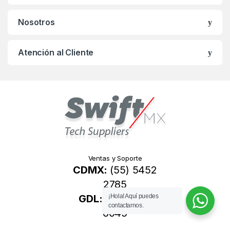
C
Nosotros
a
r
Atención al Cliente
o
u
s
e
l
Ventas y Soporte
CDMX:
(55) 5452
2785
GDL:
(33) 1049
¡Hola! Aquí puedes
contactarnos.
6045