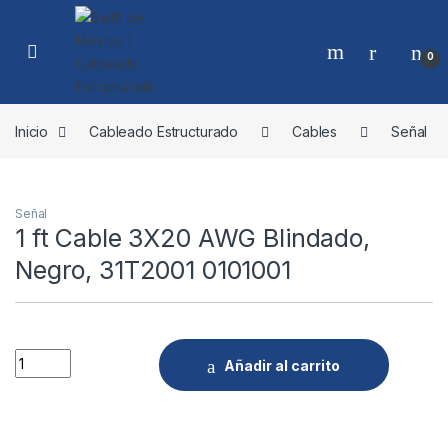
Skip to navigation
Skip to content
0
Inicio
Cableado Estructurado
Cables
Señal
Señal
1 ft Cable 3X20 AWG Blindado,
Negro, 31T2001 0101001
Quantity
Añadir al carrito