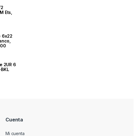
f2
M Ets,
e 6x22
anco,
000
e 2UR 6
-BKL
Cuenta
Mi cuenta