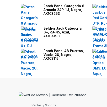
a
Patch Panel Categoría 6
Armado 24P, 1U, Negro,
n
AX103253
d
Belden Jack Categoría
6+, RJ-45, Azul,
s
AX104193
C
Patch Panel 48 Puertos,
a
Vacío, 2U, Negro,
AX103115
r
o
u
s
e
Ventas y Soporte