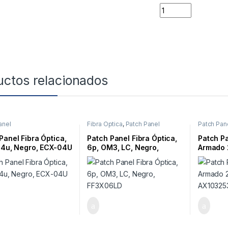
Quantity
uctos relacionados
anel
Fibra Óptica
,
Patch Panel
Patch Pan
Panel Fibra Óptica,
Patch Panel Fibra Óptica,
Patch P
 4u, Negro, ECX-04U
6p, OM3, LC, Negro,
Armado 2
FF3X06LD
AX1032