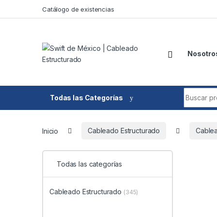
Skip to navigation
Skip to content
Catálogo de existencias
Nosotro
Search fo
Todas las Categorías
Inicio
Cableado Estructurado
Cable
Todas las categorías
Cableado Estructurado
(345)