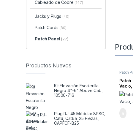
Cableado de Cobre
(147)
Jacks y Plugs
(40)
Patch Cords
(80)
Patch Panel
(27)
Prod
Productos Nuevos
Patch P
Patch 
Kit Elevación Escalerilla
Vacio,
Negro 4"-6" Above Cab,
10506-716
Plug RJ-45 Módular 8P8C,
Cat6, Cat6a, 25 Piezas,
CAPFCF-B25