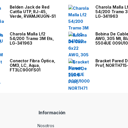
Belden Jack de Red
Charola Malla L
Cat6a UTP, RJ-45,
54/200 Tramo 3
Verde, RVAMJKUGN-S1
LG-341963
Charola Malla Lf2
Bobina De Cabl
54/200 Tramo 3M Ets,
AWG, 305 Mt, Bl
LG-341963
5504UE 009U1
Conector Fibra Óptica,
Bracket Pared D
OM3, LC, Aqua,
Prof, NORTH715
FT3LC900FS01
Información
Nosotros