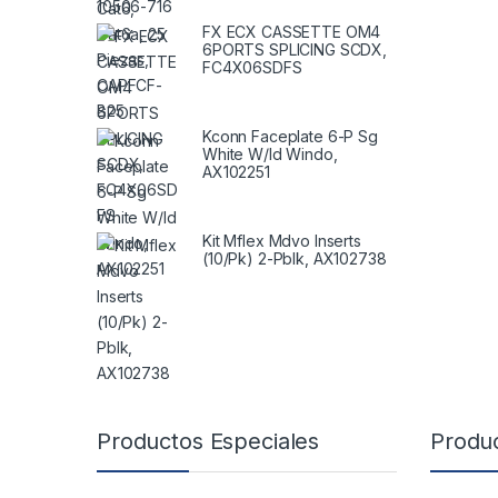
FX ECX CASSETTE OM4
6PORTS SPLICING SCDX,
FC4X06SDFS
Kconn Faceplate 6-P Sg
White W/Id Windo,
AX102251
Kit Mflex Mdvo Inserts
(10/Pk) 2-Pblk, AX102738
B
Productos Especiales
Produ
r