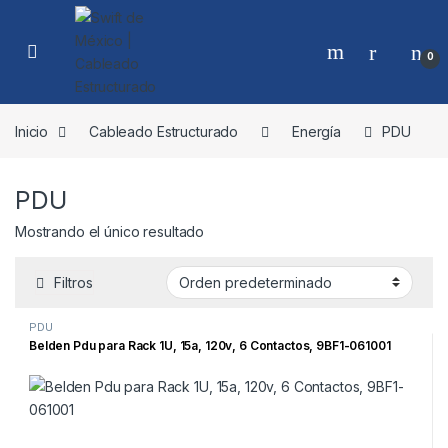
Skip to navigation
Skip to content
0
Inicio
Cableado Estructurado
Energía
PDU
PDU
Mostrando el único resultado
Filtros
PDU
Belden Pdu para Rack 1U, 15a, 120v, 6 Contactos, 9BF1-061001