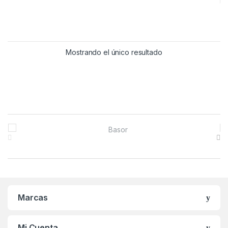
Mostrando el único resultado
B
r
a
n
Marcas
d
s
Mi Cuenta