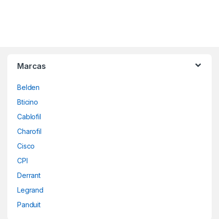
B
Marcas
r
Belden
a
Bticino
n
Cablofil
d
Charofil
Cisco
s
CPI
C
Derrant
a
Legrand
Panduit
r