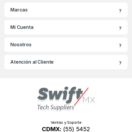
n
Marcas
d
s
Mi Cuenta
C
Nosotros
a
r
Atención al Cliente
o
u
s
e
l
Ventas y Soporte
CDMX:
(55) 5452