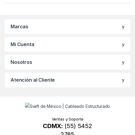
a
n
Marcas
d
s
Mi Cuenta
C
Nosotros
a
r
Atención al Cliente
o
u
s
Ventas y Soporte
CDMX:
(55) 5452
e
2785