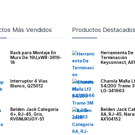
ctos Más Vendidos
Productos Destacado
Rack para Montaje En
Herramienta De
Muro De 19U,xWR-3619-
Terminación
18
Keyconnect, AX
Interruptor 4 Vías
Charola Malla L
Blanco, QZ5012
54/200 Tramo 3
LG-341963
Belden Jack Categoría
Belden Jack Ca
6+, RJ-45, Gris,
6A, RJ-45, Nara
RV6MJKUGY-S1
AX104152