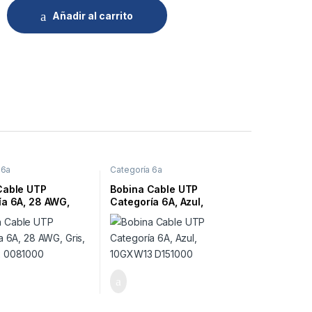
Añadir al carrito
 6a
Categoría 6a
Cable UTP
Bobina Cable UTP
ía 6A, 28 AWG,
Categoría 6A, Azul,
0GXW12 0081000
10GXW13 D151000