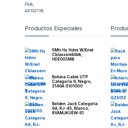
B
Productos Especiales
Produ
r
a
5Mtr Hs Hdmi W/Enet
Cblassemblblk,
n
HDE005MB
d
Bobina Cable UTP
Categoría 6, Negro,
s
2146A 0101000
C
Belden Jack Categoría
a
6A, RJ-45, Blanco,
RVAMJKUEW-S1
r