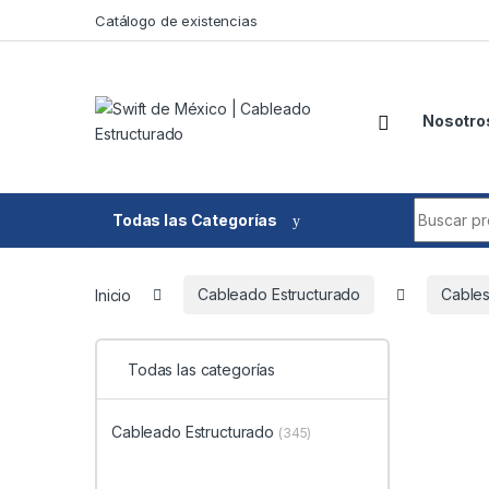
Skip to navigation
Skip to content
Catálogo de existencias
Nosotro
Search fo
Todas las Categorías
Inicio
Cableado Estructurado
Cable
Todas las categorías
Cableado Estructurado
(345)