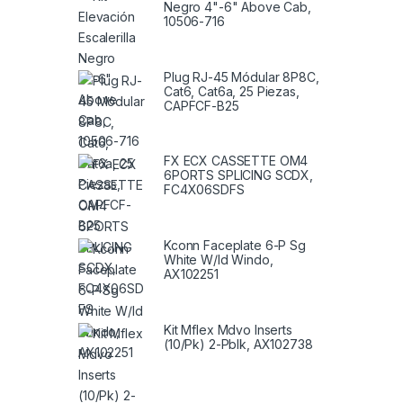
Negro 4"-6" Above Cab,
10506-716
Plug RJ-45 Módular 8P8C,
Cat6, Cat6a, 25 Piezas,
CAPFCF-B25
FX ECX CASSETTE OM4
6PORTS SPLICING SCDX,
FC4X06SDFS
Kconn Faceplate 6-P Sg
White W/Id Windo,
AX102251
Kit Mflex Mdvo Inserts
(10/Pk) 2-Pblk, AX102738