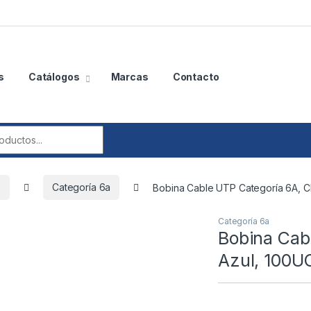
s
Catálogos
Marcas
Contacto
r:
s
Categoría 6a
Bobina Cable UTP Categoría 6A, 
Categoría 6a
Bobina Cab
Azul, 100