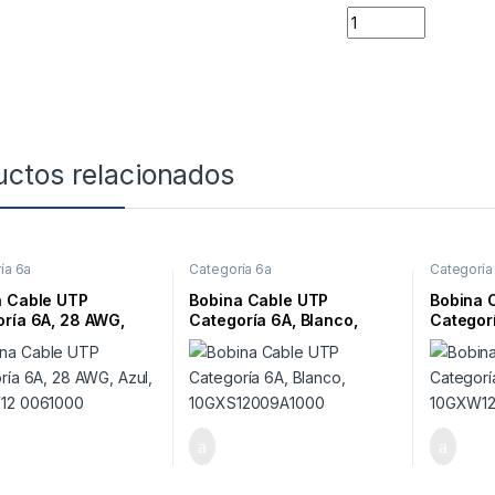
Quantity
uctos relacionados
ía 6a
Categoría 6a
Categoría
a Cable UTP
Bobina Cable UTP
Bobina 
ría 6A, 28 AWG,
Categoría 6A, Blanco,
Categor
 10GXW12 0061000
10GXS12009A1000
Gris, 1