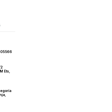
s
105566
f2
M Ets,
tegoría
nja,