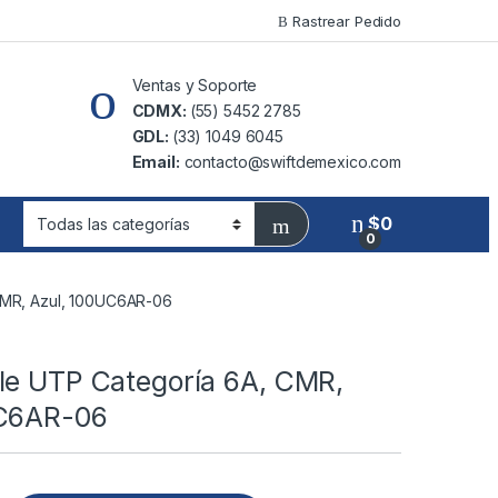
Rastrear Pedido
Ventas y Soporte
CDMX:
(55) 5452 2785
GDL:
(33) 1049 6045
Email:
contacto@swiftdemexico.com
$
0
0
CMR, Azul, 100UC6AR-06
le UTP Categoría 6A, CMR,
UC6AR-06