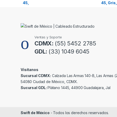
o
u
s
e
Ventas y Soporte
l
CDMX:
(55) 5452 2785
GDL:
(33) 1049 6045
Visítanos
Sucursal CDMX:
Calzada Las Armas 140-B, Las Armas (Z
54080 Ciudad de México, CDMX.
Sucursal GDL:
Plátano 1445, 44900 Guadalajara, Jal
Swift de México
- Todos los derechos reservados.