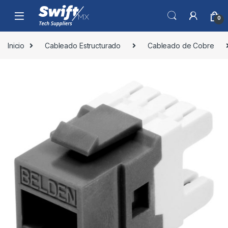
Skip to navigation
Skip to content
0
Inicio
Cableado Estructurado
Cableado de Cobre