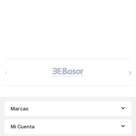
B
r
a
n
Marcas
d
s
Mi Cuenta