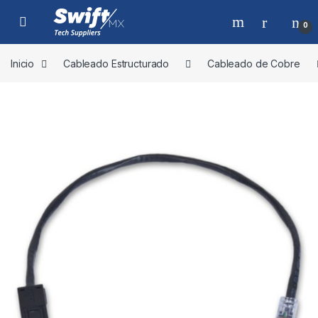
Skip to navigation
Skip to content
0
Inicio
Cableado Estructurado
Cableado de Cobre