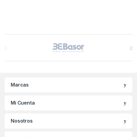
B
r
a
n
Marcas
d
s
Mi Cuenta
C
Nosotros
a