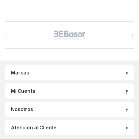
B
r
a
n
Marcas
d
s
Mi Cuenta
C
Nosotros
a
r
Atención al Cliente