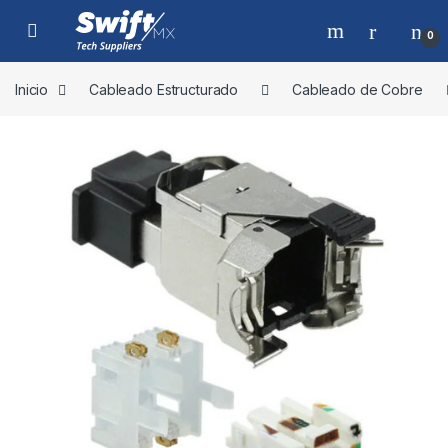
Skip to navigation
Skip to content
0
Inicio
Cableado Estructurado
Cableado de Cobre