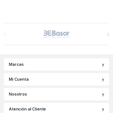
B
r
a
n
Marcas
d
s
Mi Cuenta
C
Nosotros
a
r
Atención al Cliente