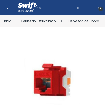
Skip to navigation
Skip to content
0
Inicio
Cableado Estructurado
Cableado de Cobre