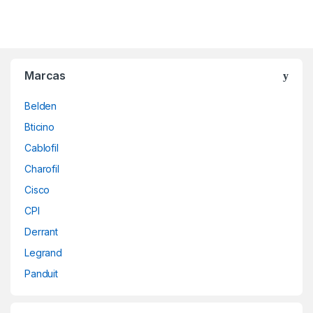
B
Marcas
r
Belden
a
Bticino
n
Cablofil
d
Charofil
Cisco
s
CPI
C
Derrant
a
Legrand
Panduit
r