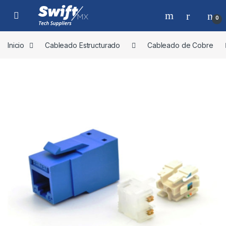
Skip to navigation
Skip to content
0
Inicio
Cableado Estructurado
Cableado de Cobre