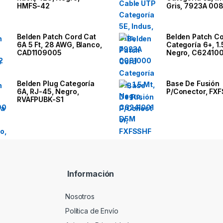
HMFS-42
Gris, 7923A 00
Belden Patch Cord Cat
Belden Patch C
6A 5 Ft, 28 AWG, Blanco,
Categoría 6+, 1.
CAD1109005
Negro, C62410
Belden Plug Categoría
Base De Fusión
6A, RJ-45, Negro,
P/Conector, FX
RVAFPUBK-S1
Información
Nosotros
Política de Envío