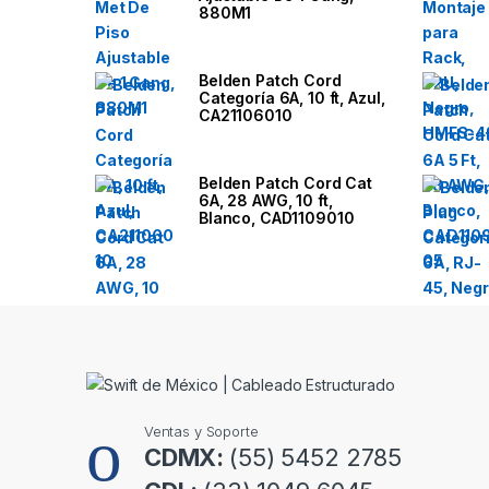
n
880M1
d
Belden Patch Cord
Categoría 6A, 10 ft, Azul,
s
CA21106010
C
Belden Patch Cord Cat
a
6A, 28 AWG, 10 ft,
Blanco, CAD1109010
r
o
u
s
e
Ventas y Soporte
l
CDMX:
(55) 5452 2785