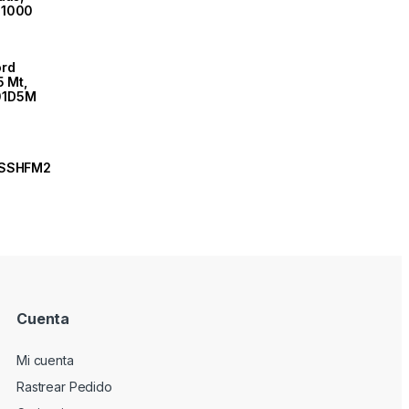
81000
ord
5 Mt,
01D5M
FSSHFM2
Cuenta
Mi cuenta
Rastrear Pedido