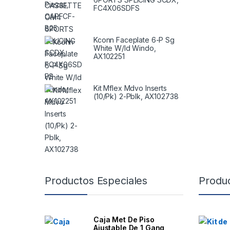
FC4X06SDFS
Kconn Faceplate 6-P Sg
White W/Id Windo,
AX102251
Kit Mflex Mdvo Inserts
(10/Pk) 2-Pblk, AX102738
B
Productos Especiales
Produ
r
a
Caja Met De Piso
Ajustable De 1 Gang,