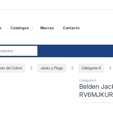
s
Catálogos
Marcas
Contacto
r:
ado de Cobre
Jacks y Plugs
Categoría 6
Categoría 6
Belden Jack
RV6MJKUR