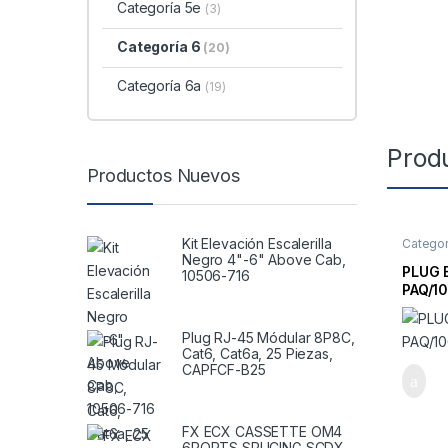
Categoría 5e
(3)
Categoría 6
(20)
Categoría 6a
(19)
Prod
Productos Nuevos
Kit Elevación Escalerilla
Categor
Negro 4"-6" Above Cab,
PLUG 
10506-716
PAQ/10
Plug RJ-45 Módular 8P8C,
Cat6, Cat6a, 25 Piezas,
CAPFCF-B25
FX ECX CASSETTE OM4
6PORTS SPLICING SCDX,