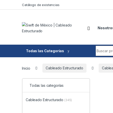
Skip to navigation
Skip to content
Catálogo de existencias
Nosotro
Search fo
Todas las Categorías
Inicio
Cableado Estructurado
Cable
Todas las categorías
Cableado Estructurado
(345)