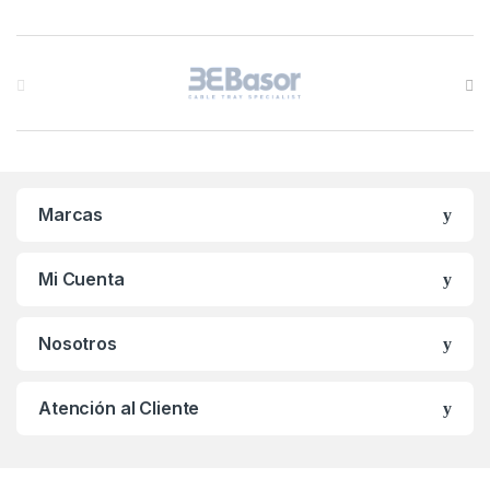
B
r
a
n
Marcas
d
s
Mi Cuenta
C
Nosotros
a
r
Atención al Cliente
o