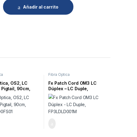
Añadir al carrito
ca
Fibra Óptica
tica, OS2, LC
Fx Patch Cord OM3 LC
Pigtail, 90cm,
Dúplex – LC Duple,
00FS01
FP3LDLD001M