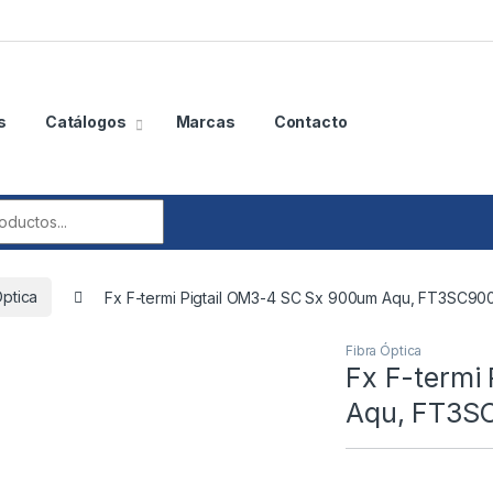
s
Catálogos
Marcas
Contacto
r:
Óptica
Fx F-termi Pigtail OM3-4 SC Sx 900um Aqu, FT3SC90
Fibra Óptica
Fx F-termi
Aqu, FT3S