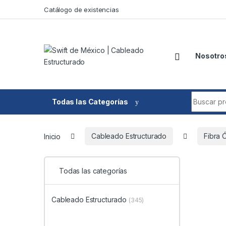
Skip to navigation
Skip to content
Catálogo de existencias
Nosotro
Search fo
Todas las Categorías
Inicio
Cableado Estructurado
Fibra 
Todas las categorías
Cableado Estructurado
(345)