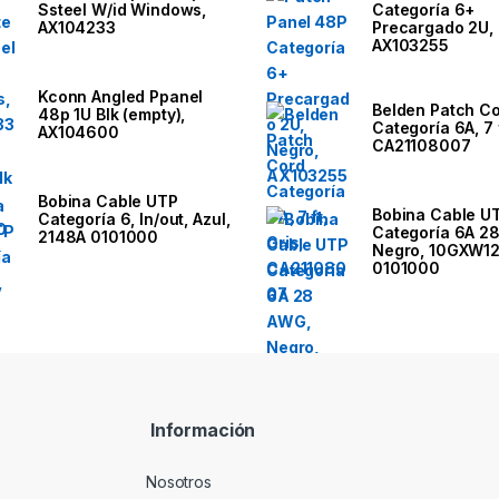
Ssteel W/id Windows,
Categoría 6+
AX104233
Precargado 2U,
AX103255
Kconn Angled Ppanel
Belden Patch C
48p 1U Blk (empty),
Categoría 6A, 7 f
AX104600
CA21108007
Bobina Cable UTP
Bobina Cable U
Categoría 6, In/out, Azul,
Categoría 6A 2
2148A 0101000
Negro, 10GXW1
0101000
Información
Nosotros