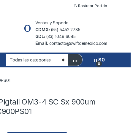
Rastrear Pedido
Ventas y Soporte
CDMX:
(55) 5452 2785
GDL:
(33) 1049 6045
Email:
contacto@swiftdemexico.com
$
0
0
0PS01
 Pigtail OM3-4 SC Sx 900um
C900PS01