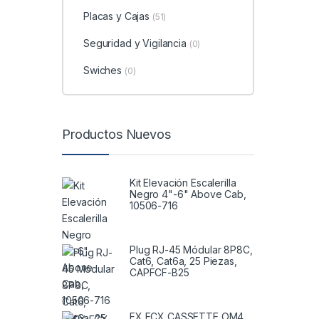
Placas y Cajas
(51)
Seguridad y Vigilancia
(0)
Swiches
(0)
Productos Nuevos
Kit Elevación Escalerilla
Negro 4"-6" Above Cab,
10506-716
Plug RJ-45 Módular 8P8C,
Cat6, Cat6a, 25 Piezas,
CAPFCF-B25
FX ECX CASSETTE OM4