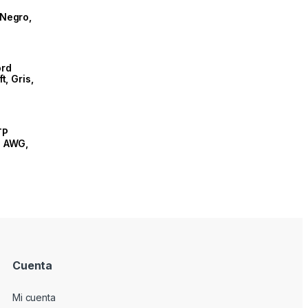
 Negro,
ord
t, Gris,
TP
8 AWG,
2
Cuenta
Mi cuenta