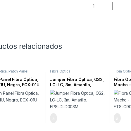
Quantity
uctos relacionados
ptica
,
Patch Panel
Fibra Óptica
Fibra Ópti
Panel Fibra Óptica,
Jumper Fibra Óptica, OS2,
Fibra Óp
 1U, Negro, ECX-01U
LC-LC, 3m, Amarillo,
Macho – 
FPSLDLD003M
FTSLC9