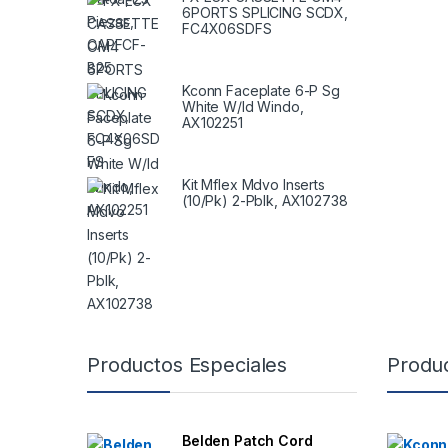
6PORTS SPLICING SCDX,
FC4X06SDFS
Kconn Faceplate 6-P Sg
White W/Id Windo,
AX102251
Kit Mflex Mdvo Inserts
(10/Pk) 2-Pblk, AX102738
B
Productos Especiales
Produ
r
a
Belden Patch Cord