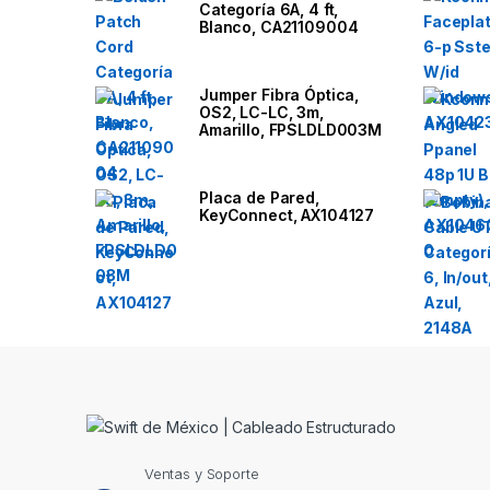
Categoría 6A, 4 ft,
n
Blanco, CA21109004
d
Jumper Fibra Óptica,
OS2, LC-LC, 3m,
s
Amarillo, FPSLDLD003M
C
Placa de Pared,
a
KeyConnect, AX104127
r
o
u
s
e
l
Ventas y Soporte