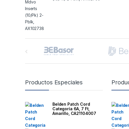
B
r
a
n
Productos Especiales
Produ
d
s
Belden Patch Cord
Categoría 6A, 7 Ft,
C
Amarillo, CA21104007
a