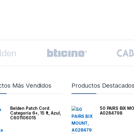
ctos Más Vendidos
Productos Destacado
Belden Patch Cord
50 PAIRS BIX M
Categoría 6+, 15 ft, Azul,
A0284798
C601106015