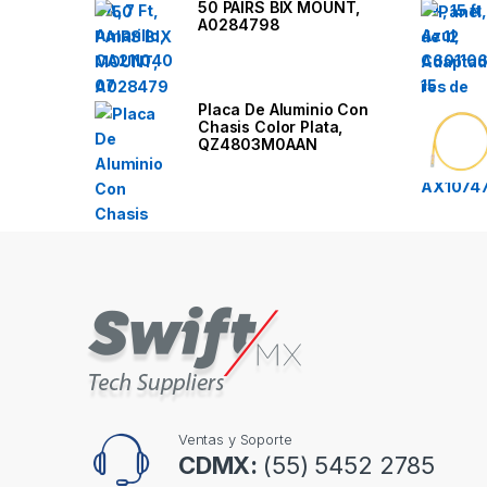
50 PAIRS BIX MOUNT,
r
A0284798
o
u
Placa De Aluminio Con
Chasis Color Plata,
QZ4803M0AAN
s
e
l
Ventas y Soporte
CDMX:
(55) 5452 2785