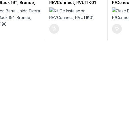
 Rack 19″, Bronce,
REVConnect, RVUTIK01
P/Conec
0190