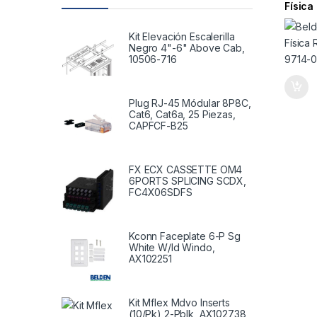
Física
9714-
Kit Elevación Escalerilla
Negro 4"-6" Above Cab,
10506-716
Plug RJ-45 Módular 8P8C,
Cat6, Cat6a, 25 Piezas,
CAPFCF-B25
FX ECX CASSETTE OM4
6PORTS SPLICING SCDX,
FC4X06SDFS
Kconn Faceplate 6-P Sg
White W/Id Windo,
AX102251
Kit Mflex Mdvo Inserts
(10/Pk) 2-Pblk, AX102738