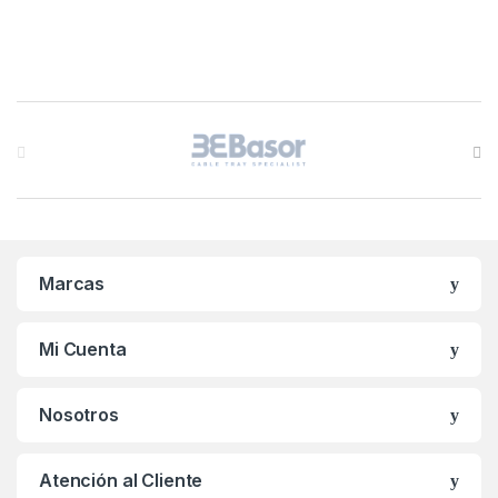
B
r
a
n
Marcas
d
s
Mi Cuenta
C
Nosotros
a
r
Atención al Cliente