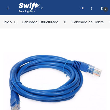
Skip to navigation
Skip to content
0
Inicio
Cableado Estructurado
Cableado de Cobre