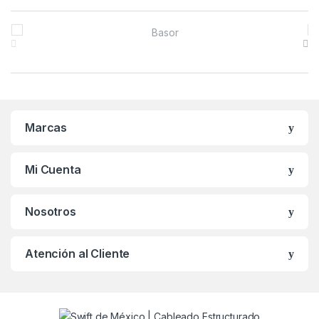
B
r
a
n
Marcas
d
s
Mi Cuenta
C
Nosotros
a
r
Atención al Cliente
o
u