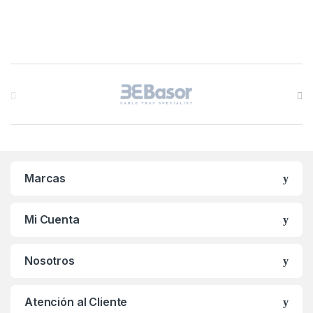
B
r
a
n
Marcas
d
s
Mi Cuenta
C
Nosotros
a
r
Atención al Cliente