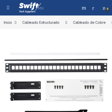
Skip to navigation
Skip to content
0
Inicio
Cableado Estructurado
Cableado de Cobre