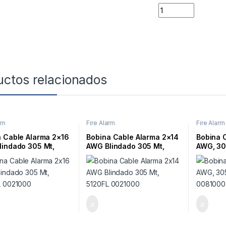
Quantity
uctos relacionados
rm
Fire Alarm
Fire Alarm
 Cable Alarma 2×16
Bobina Cable Alarma 2×14
Bobina 
lindado 305 Mt,
AWG Blindado 305 Mt,
AWG, 30
L 0021000
5120FL 0021000
008100