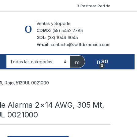
Rastrear Pedido
Ventas y Soporte
CDMX:
(55) 5452 2785
GDL:
(33) 1049 6045
Email:
contacto@swiftdemexico.com
$
0
0
t, Rojo, 5120UL 0021000
le Alarma 2×14 AWG, 305 Mt,
UL 0021000