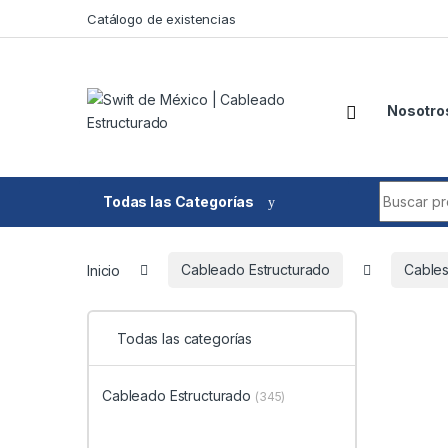
Skip to navigation
Skip to content
Catálogo de existencias
Nosotro
Search fo
Todas las Categorías
Inicio
Cableado Estructurado
Cable
Todas las categorías
Cableado Estructurado
(345)