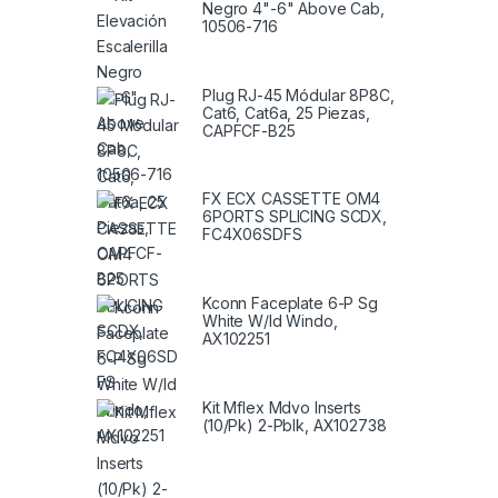
Negro 4"-6" Above Cab,
10506-716
Plug RJ-45 Módular 8P8C,
Cat6, Cat6a, 25 Piezas,
CAPFCF-B25
FX ECX CASSETTE OM4
6PORTS SPLICING SCDX,
FC4X06SDFS
Kconn Faceplate 6-P Sg
White W/Id Windo,
AX102251
Kit Mflex Mdvo Inserts
(10/Pk) 2-Pblk, AX102738