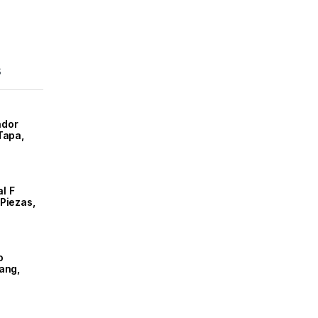
s
ador
Tapa,
l F
Piezas,
o
ang,