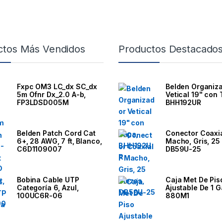
ctos Más Vendidos
Productos Destacado
Fxpc OM3 LC_dx SC_dx
Belden Organiz
5m Ofnr Dx_2.0 A-b,
Vetical 19" con 
FP3LDSD005M
BHH192UR
Belden Patch Cord Cat
Conector Coaxia
6+, 28 AWG, 7 ft, Blanco,
Macho, Gris, 25 
C6D1109007
DB59U-25
Bobina Cable UTP
Caja Met De Pis
Categoría 6, Azul,
Ajustable De 1 G
100UC6R-06
880M1