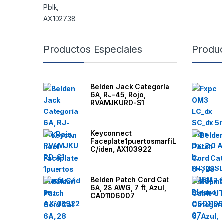
B
Productos Especiales
Produ
r
a
Belden Jack Categoría
6A, RJ-45, Rojo,
n
RVAMJKURD-S1
d
Keyconnect
Faceplate1puertosmarfiL
s
C/iden, AX103922
C
Belden Patch Cord Cat
a
6A, 28 AWG, 7 ft, Azul,
CAD1106007
r