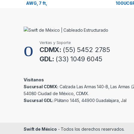
o
u
s
e
Ventas y Soporte
l
CDMX:
(55) 5452 2785
GDL:
(33) 1049 6045
Visítanos
Sucursal CDMX:
Calzada Las Armas 140-B, Las Armas (Z
54080 Ciudad de México, CDMX.
Sucursal GDL:
Plátano 1445, 44900 Guadalajara, Jal
Swift de México
- Todos los derechos reservados.