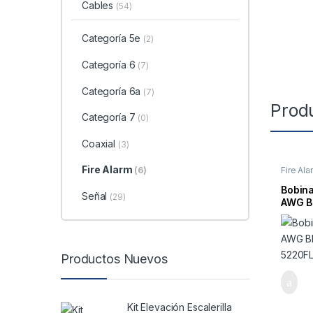
Cables
(54)
Categoría 5e
(2)
Categoría 6
(7)
Categoría 6a
(7)
Prod
Categoría 7
(0)
Coaxial
(3)
Fire Alarm
Fire Ala
(6)
Bobina
Señal
(29)
AWG B
5220F
Productos Nuevos
Kit Elevación Escalerilla