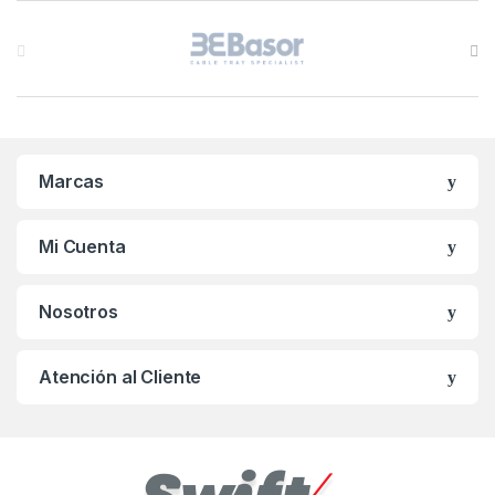
B
r
a
n
Marcas
d
s
Mi Cuenta
C
Nosotros
a
r
Atención al Cliente
o
u