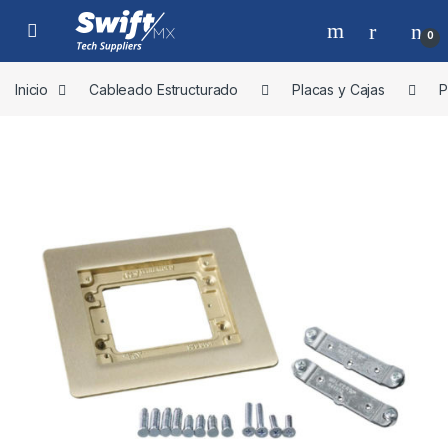
Skip to navigation
Skip to content
0
Inicio
Cableado Estructurado
Placas y Cajas
P