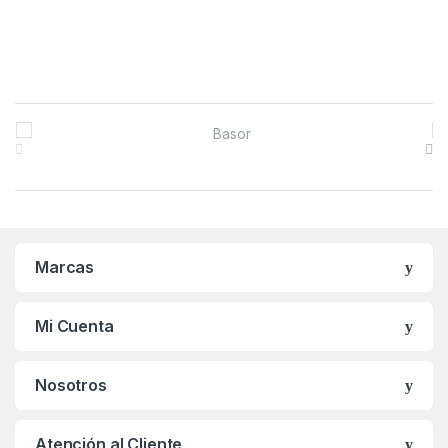
B
r
a
n
Marcas
d
s
Mi Cuenta
C
Nosotros
a
r
Atención al Cliente