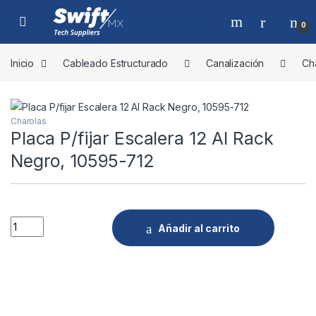
Skip to navigation
Skip to content
0
Inicio
Cableado Estructurado
Canalización
Ch
Charolas
Placa P/fijar Escalera 12 Al Rack
Negro, 10595-712
Quantity
Añadir al carrito