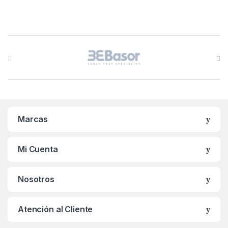
B
r
a
n
Marcas
d
s
Mi Cuenta
C
Nosotros
a
r
Atención al Cliente