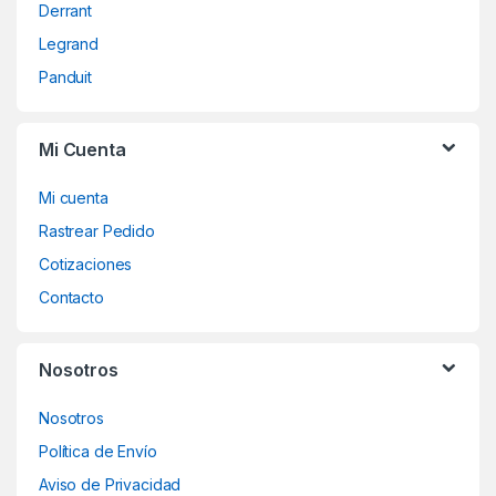
C
Derrant
a
Legrand
Panduit
r
o
Mi Cuenta
u
Mi cuenta
s
Rastrear Pedido
Cotizaciones
e
Contacto
l
Nosotros
Nosotros
Política de Envío
Aviso de Privacidad