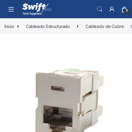
Skip to navigation
Skip to content
0
Inicio
Cableado Estructurado
Cableado de Cobre