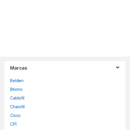
B
Marcas
r
Belden
a
Bticino
n
Cablofil
d
Charofil
Cisco
s
CPI