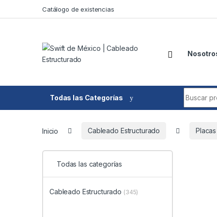
Skip to navigation
Skip to content
Catálogo de existencias
Nosotro
Search fo
Todas las Categorías
Inicio
Cableado Estructurado
Placas
Todas las categorías
Cableado Estructurado
(345)