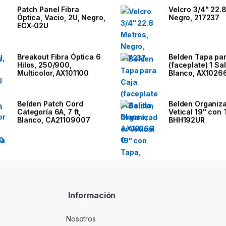
Patch Panel Fibra
Velcro 3/4" 22.
Óptica, Vacio, 2U, Negro,
Negro, 217237
ECX-02U
Breakout Fibra Óptica 6
Belden Tapa pa
Hilos, 250/900,
(faceplate) 1 Sal
Multicolor, AX101100
Blanco, AX1026
Belden Patch Cord
Belden Organiz
Categoría 6A, 7 ft,
Vetical 19" con 
Blanco, CA21109007
BHH192UR
Información
Nosotros