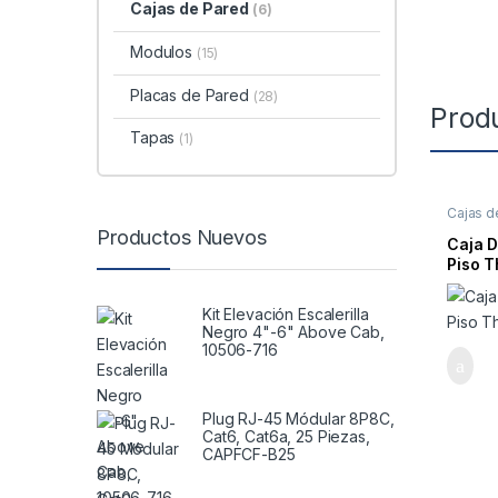
Cajas de Pared
(6)
Modulos
(15)
Placas de Pared
(28)
Prod
Tapas
(1)
Cajas d
Productos Nuevos
Caja D
Piso T
33401
Kit Elevación Escalerilla
Negro 4"-6" Above Cab,
10506-716
Plug RJ-45 Módular 8P8C,
Cat6, Cat6a, 25 Piezas,
CAPFCF-B25