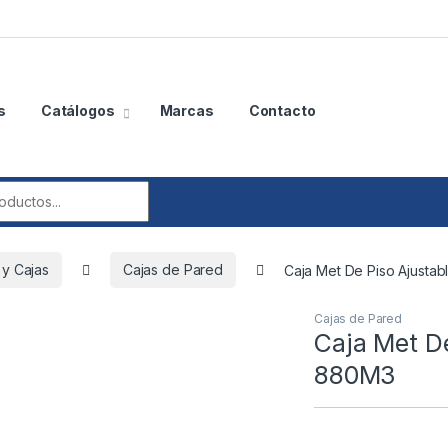
s
Catálogos
Marcas
Contacto
r:
 y Cajas
Cajas de Pared
Caja Met De Piso Ajusta
Cajas de Pared
Caja Met De
880M3