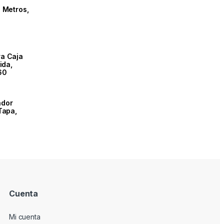
8 Metros,
ra Caja
ida,
60
ador
Tapa,
Cuenta
Mi cuenta