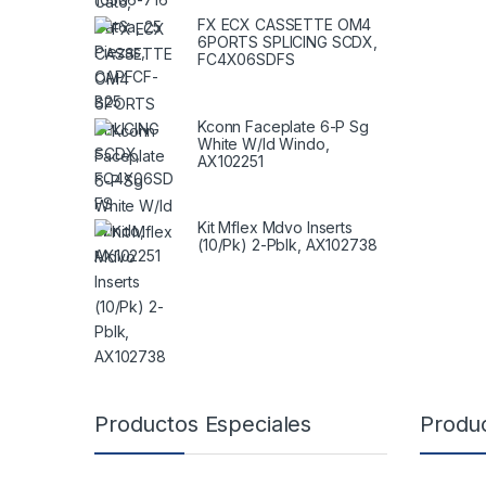
FX ECX CASSETTE OM4
6PORTS SPLICING SCDX,
FC4X06SDFS
Kconn Faceplate 6-P Sg
White W/Id Windo,
AX102251
Kit Mflex Mdvo Inserts
(10/Pk) 2-Pblk, AX102738
B
Productos Especiales
Produ
r