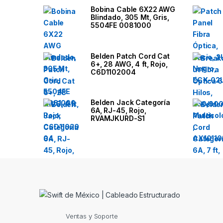
a
Bobina Cable 6X22 AWG
Blindado, 305 Mt, Gris,
n
5504FE 0081000
d
Belden Patch Cord Cat
6+, 28 AWG, 4 ft, Rojo,
s
C6D1102004
C
Belden Jack Categoría
a
6A, RJ-45, Rojo,
RVAMJKURD-S1
r
o
u
s
e
Ventas y Soporte