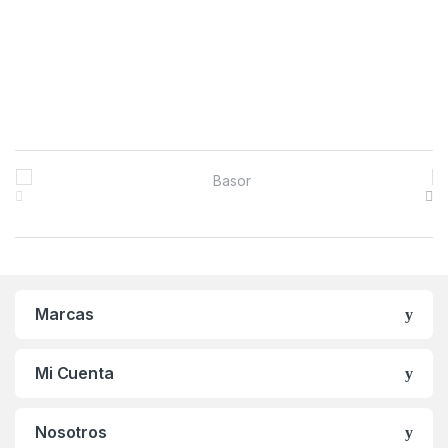
B
r
a
n
Marcas
d
s
Mi Cuenta
C
Nosotros