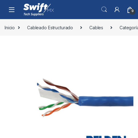
Skip to navigation
Skip to content
0
Inicio
Cableado Estructurado
Cables
Categorí