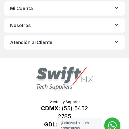
s
Mi Cuenta
C
Nosotros
a
r
Atención al Cliente
o
u
s
e
l
Ventas y Soporte
CDMX:
(55) 5452
2785
GDL:
(33) 1049
¡Hola! Aquí puedes
contactarnos.