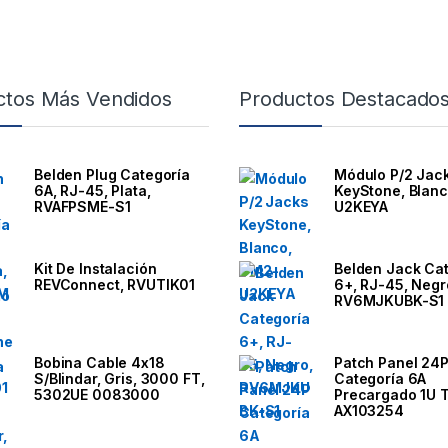
ctos Más Vendidos
Productos Destacado
Belden Plug Categoría
Módulo P/2 Jac
6A, RJ-45, Plata,
KeyStone, Blan
RVAFPSME-S1
U2KEYA
Kit De Instalación
Belden Jack Ca
REVConnect, RVUTIK01
6+, RJ-45, Negr
RV6MJKUBK-S1
Bobina Cable 4x18
Patch Panel 24
S/Blindar, Gris, 3000 FT,
Categoría 6A
5302UE 0083000
Precargado 1U T
AX103254