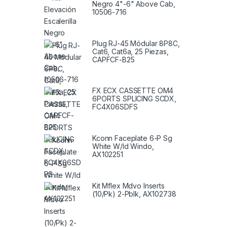
Negro 4"-6" Above Cab,
10506-716
Plug RJ-45 Módular 8P8C,
Cat6, Cat6a, 25 Piezas,
CAPFCF-B25
FX ECX CASSETTE OM4
6PORTS SPLICING SCDX,
FC4X06SDFS
Kconn Faceplate 6-P Sg
White W/Id Windo,
AX102251
Kit Mflex Mdvo Inserts
(10/Pk) 2-Pblk, AX102738