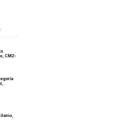
s
ks
co, CM2-
tegoría
o,
P
itanio,