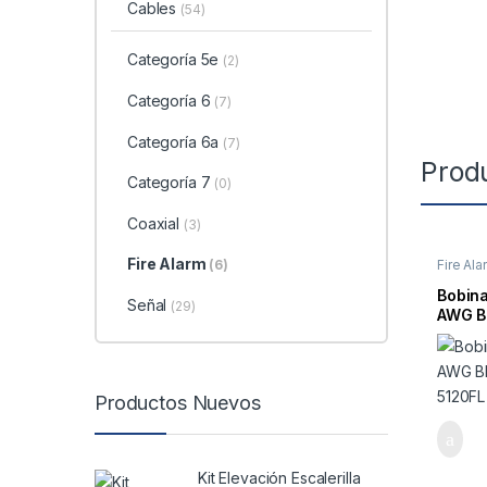
Cables
(54)
Categoría 5e
(2)
Categoría 6
(7)
Categoría 6a
(7)
Prod
Categoría 7
(0)
Coaxial
(3)
Fire Alarm
Fire Ala
(6)
Bobina
Señal
(29)
AWG B
5120F
Productos Nuevos
Kit Elevación Escalerilla