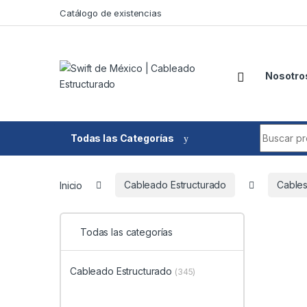
Skip to navigation
Skip to content
Catálogo de existencias
Nosotro
Search fo
Todas las Categorías
Inicio
Cableado Estructurado
Cable
Todas las categorías
Cableado Estructurado
(345)