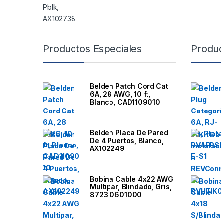
B
Productos Especiales
Produ
r
a
Belden Patch Cord Cat
6A, 28 AWG, 10 ft,
n
Blanco, CAD1109010
d
Belden Placa De Pared
De 4 Puertos, Blanco,
s
AX102249
C
Bobina Cable 4x22 AWG
a
Multipar, Blindado, Gris,
8723 0601000
r