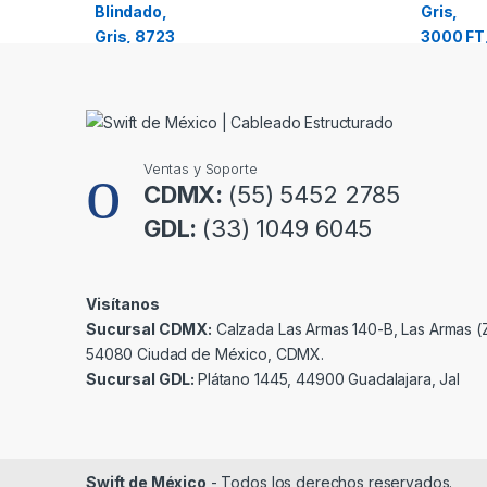
o
u
s
e
Ventas y Soporte
l
CDMX:
(55) 5452 2785
GDL:
(33) 1049 6045
Visítanos
Sucursal CDMX:
Calzada Las Armas 140-B, Las Armas (Z
54080 Ciudad de México, CDMX.
Sucursal GDL:
Plátano 1445, 44900 Guadalajara, Jal
Swift de México
- Todos los derechos reservados.