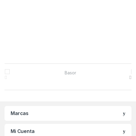
B
r
a
n
Marcas
d
s
Mi Cuenta