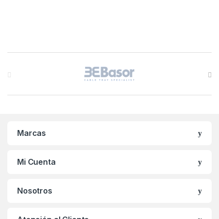
B
r
a
n
Marcas
d
s
Mi Cuenta
C
Nosotros
a
r