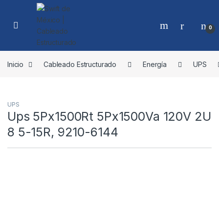
Skip to navigation
Skip to content
0
Inicio
Cableado Estructurado
Energía
UPS
UPS
Ups 5Px1500Rt 5Px1500Va 120V 2U
8 5-15R, 9210-6144