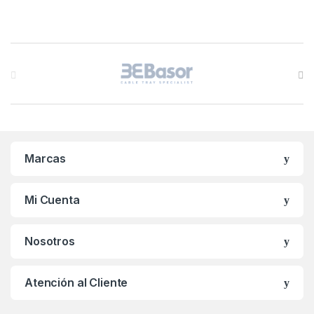
B
r
a
n
Marcas
d
s
Mi Cuenta
C
Nosotros
a
r
Atención al Cliente
o