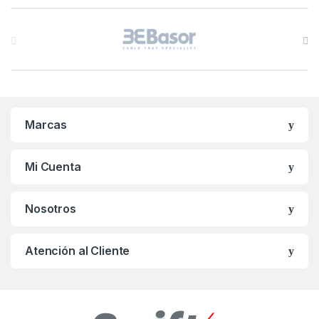
B
r
a
n
Marcas
d
s
Mi Cuenta
C
Nosotros
a
r
Atención al Cliente
o
u