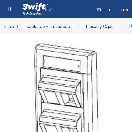
Skip to navigation
Skip to content
0
Inicio
Cableado Estructurado
Placas y Cajas
P