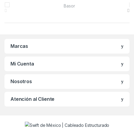
B
r
a
n
Marcas
d
s
Mi Cuenta
C
Nosotros
a
r
Atención al Cliente
o
u