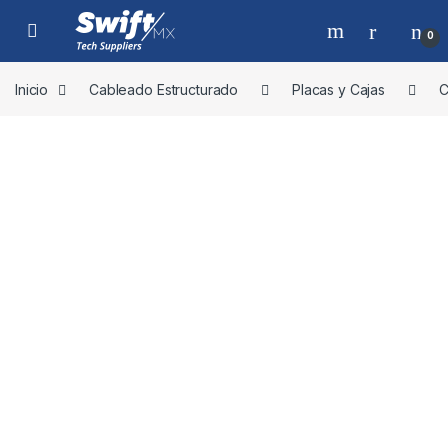
Skip to navigation
Skip to content
0
Inicio
Cableado Estructurado
Placas y Cajas
C