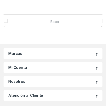
B
r
a
n
Marcas
d
s
Mi Cuenta
C
Nosotros
a
r
Atención al Cliente
o