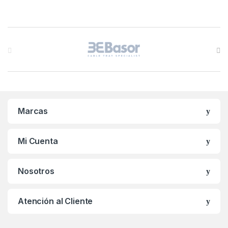
B
r
a
n
Marcas
d
s
Mi Cuenta
C
Nosotros
a
r
Atención al Cliente
o