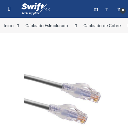
Skip to navigation
Skip to content
0
Inicio
Cableado Estructurado
Cableado de Cobre