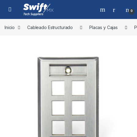
Skip to navigation
Skip to content
0
Inicio
Cableado Estructurado
Placas y Cajas
P