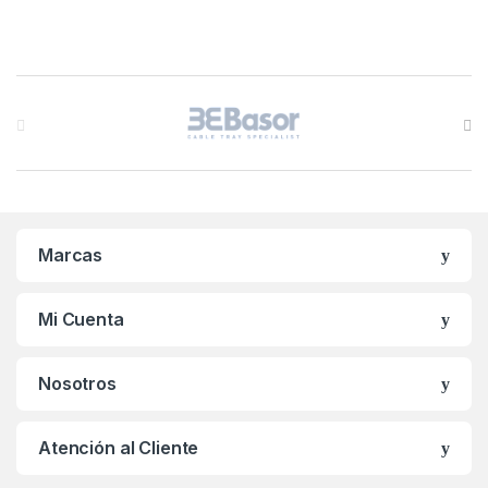
B
r
a
n
Marcas
d
s
Mi Cuenta
C
Nosotros
a
r
Atención al Cliente