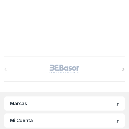
B
r
a
n
Marcas
d
s
Mi Cuenta