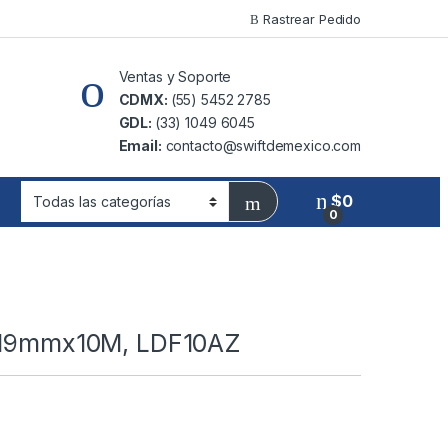
Rastrear Pedido
Ventas y Soporte
CDMX:
(55) 5452 2785
GDL:
(33) 1049 6045
Email:
contacto@swiftdemexico.com
$
0
0
 19mmx10M, LDF10AZ