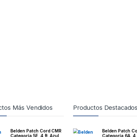
ctos Más Vendidos
Productos Destacado
Belden Patch Cord CMR
Belden Patch C
Categoría 5E, 4 ft, Azul,
Categoría 6A, 4 f