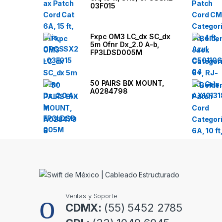
n
03F015
d
Fxpc OM3 LC_dx SC_dx
5m Ofnr Dx_2.0 A-b,
s
FP3LDSD005M
C
50 PAIRS BIX MOUNT,
a
A0284798
r
o
u
s
e
Ventas y Soporte
l
CDMX:
(55) 5452 2785