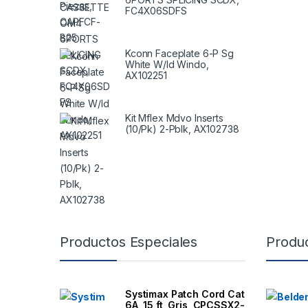
FC4X06SDFS
Kconn Faceplate 6-P Sg
White W/Id Windo,
AX102251
Kit Mflex Mdvo Inserts
(10/Pk) 2-Pblk, AX102738
B
Productos Especiales
Produ
r
a
Systimax Patch Cord Cat
6A, 15 ft, Gris, CPCSSX2-