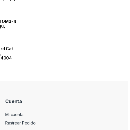
il OM3-4
qu,
rd Cat
,
104004
Cuenta
Mi cuenta
Rastrear Pedido