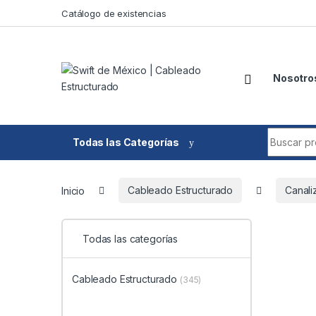
Skip to navigation
Skip to content
Catálogo de existencias
Nosotro
Search fo
Todas las Categorías
Inicio
Cableado Estructurado
Canali
Todas las categorías
Cableado Estructurado
(345)