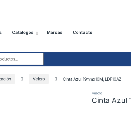
s
Catálogos
Marcas
Contacto
r:
zación
Velcro
Cinta Azul 19mmx10M, LDF10AZ
Velcro
Cinta Azul