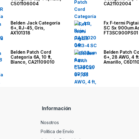
C501106004
CA21102004
Belden Jack Categoría
Fx F-termi Pigta
6+, RJ-45, Gris,
SC Sx 900um A
AX101318
FT3SC900PS01
Belden Patch Cord
Belden Patch Co
Categoría 6A, 10 ft,
6+, 28 AWG, 4 ft
Blanco, CA21109010
Amarillo, C6D1
Información
Nosotros
Política de Envío