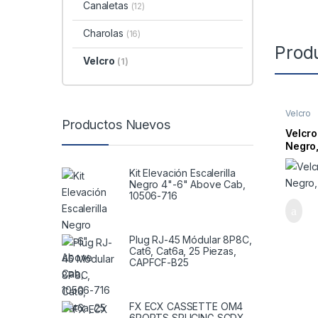
Canaletas
(12)
Charolas
(16)
Prod
Velcro
(1)
Velcro
Productos Nuevos
Velcro
Negro
Kit Elevación Escalerilla
Negro 4"-6" Above Cab,
10506-716
Plug RJ-45 Módular 8P8C,
Cat6, Cat6a, 25 Piezas,
CAPFCF-B25
FX ECX CASSETTE OM4
6PORTS SPLICING SCDX,