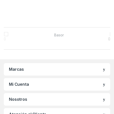
B
r
a
n
Marcas
d
s
Mi Cuenta
C
Nosotros
a
r