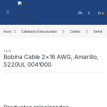
Skip to navigation
Skip to content
0
Inicio
Cableado Estructurado
Cables
Señal
Señal
Bobina Cable 2×16 AWG, Amarillo,
5220UL 0041000