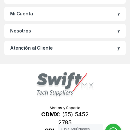
d
s
Mi Cuenta
C
Nosotros
a
r
Atención al Cliente
o
u
s
e
l
Ventas y Soporte
CDMX:
(55) 5452
2785
¡Hola! Aquí puedes