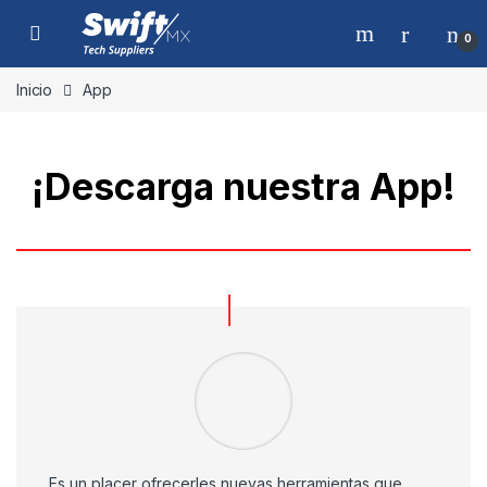
Skip to navigation
Skip to content
0
Inicio
App
¡Descarga nuestra App!
Es un placer ofrecerles nuevas herramientas que