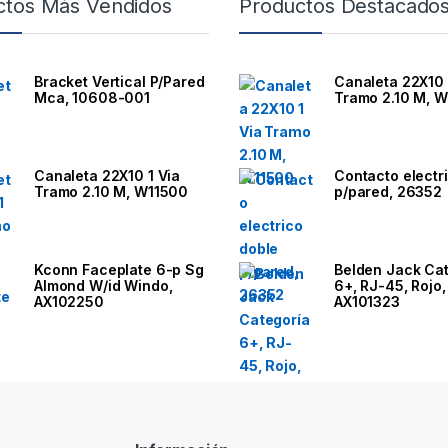
ctos Más Vendidos
Productos Destacado
Bracket Vertical P/Pared
Canaleta 22X10 
Mca, 10608-001
Tramo 2.10 M, 
Canaleta 22X10 1 Via
Contacto electr
Tramo 2.10 M, W11500
p/pared, 26352
Kconn Faceplate 6-p Sg
Belden Jack Ca
Almond W/id Windo,
6+, RJ-45, Rojo,
AX102250
AX101323