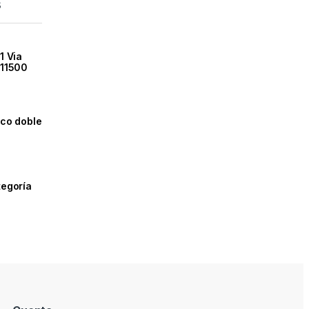
s
1 Via
W11500
ico doble
tegoría