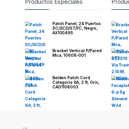
Productos Especiales
Produ
r
a
Patch Panel, 24 Puertos
SC/SCD/ST/FC, Negro,
n
AX100495
d
Bracket Vertical P/Pared
Mca, 10608-001
s
C
Belden Patch Cord
a
Categoría 6A, 3 ft, Gris,
CAD1108003
r
o
u
s