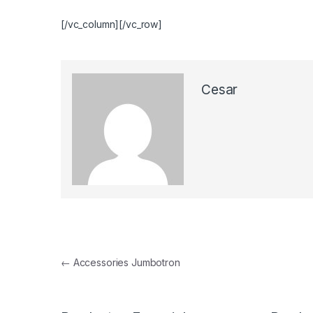
[/vc_column][/vc_row]
Cesar
Navegación de entradas
←
Accessories Jumbotron
B