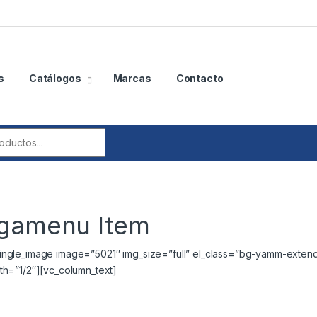
s
Catálogos
Marcas
Contacto
r:
egamenu Item
ingle_image image=”5021″ img_size=”full” el_class=”bg-yamm-exten
th=”1/2″][vc_column_text]