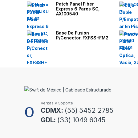
Patch Panel Fiber
Express 6 Pares SC,
s
AX100540
C
Base De Fusión
a
P/Conector, FXFSSHFM2
r
o
u
s
e
Ventas y Soporte
l
CDMX:
(55) 5452 2785
GDL:
(33) 1049 6045