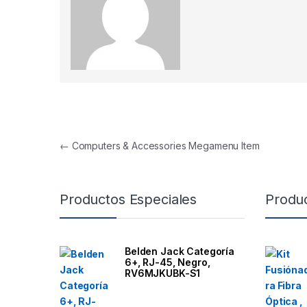
Navegación de entradas
←
Computers & Accessories Megamenu Item
B
Productos Especiales
Produ
r
a
Belden Jack Categoría
6+, RJ-45, Negro,
n
RV6MJKUBK-S1
d