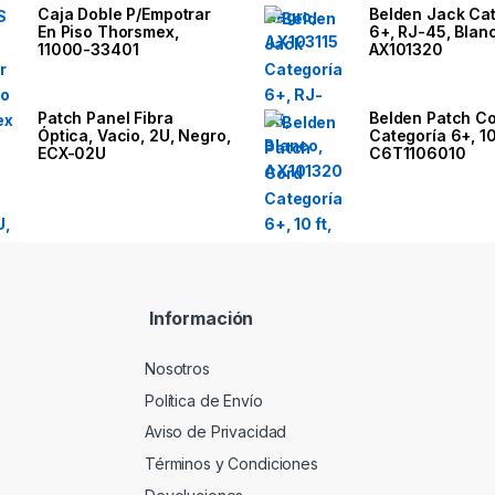
Caja Doble P/Empotrar
Belden Jack Ca
En Piso Thorsmex,
6+, RJ-45, Blan
11000-33401
AX101320
Patch Panel Fibra
Belden Patch C
Óptica, Vacio, 2U, Negro,
Categoría 6+, 10 
ECX-02U
C6T1106010
Información
Nosotros
Política de Envío
Aviso de Privacidad
Términos y Condiciones