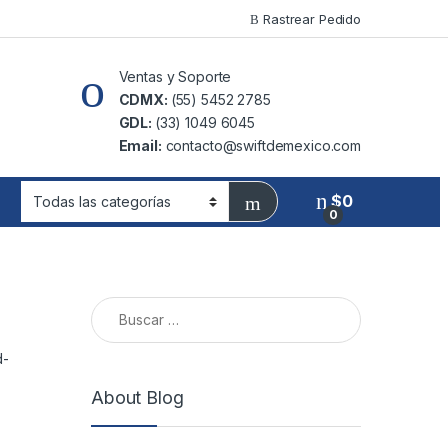
Rastrear Pedido
Ventas y Soporte
CDMX:
(55) 5452 2785
GDL:
(33) 1049 6045
Email:
contacto@swiftdemexico.com
$
0
0
Buscar:
d-
About Blog