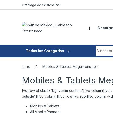
Skip to navigation
Skip to content
Catálogo de existencias
Nosotro
Search fo
Todas las Categorías
Inicio
Mobiles & Tablets Megamenu Item
Mobiles & Tablets M
[vc_row el_class=”bg-yamm-content”][vc_column][vc_s
outside”][/vc_column][/vc_row][vc_row][vc_column wid
Mobiles & Tablets
All Mobile Phones